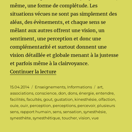
même, une forme de complétude. Les
situations vécues ne sont pas simplement des
aléas, des évènements, et chaque sens se
mêlant aux autres offrent une vision, un
sentiment, une perception et donc une
complémentarité et surtout donnent une
vision détaillée et globale menant à la justesse
et parfois même à la clairvoyance.
de « Synesthésie ou la multiplic
Continuer la lecture
Publié
Catégories
Étiquettes
15.04.2014
Enseignements
,
Informations
art
,
le
associations
,
conscience
,
don
,
dons
,
énergie
,
entendre
,
facilités
,
facultés
,
gout
,
gustation
,
kinesthésie
,
olfaction
,
ouïe
,
ouir
,
perception
,
perceptions
,
percevoir
,
plusieurs
sens
,
rapport humain
,
sens
,
sensation
,
synesthésie
,
synesthète
,
synesthétique
,
toucher
,
vision
,
vue