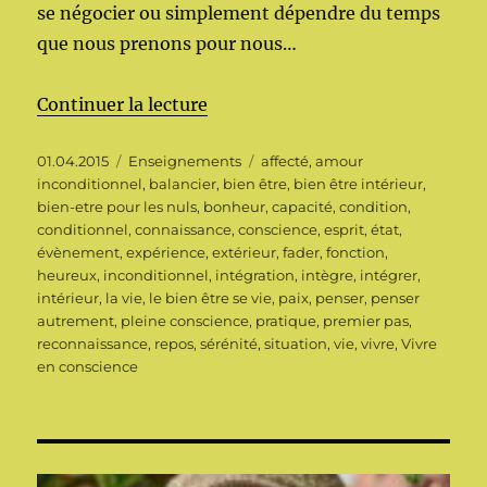
se négocier ou simplement dépendre du temps
que nous prenons pour nous…
de « Enseignement du Bien-Être 
Continuer la lecture
Publié
Catégories
Étiquettes
01.04.2015
Enseignements
affecté
,
amour
le
inconditionnel
,
balancier
,
bien être
,
bien être intérieur
,
bien-etre pour les nuls
,
bonheur
,
capacité
,
condition
,
conditionnel
,
connaissance
,
conscience
,
esprit
,
état
,
évènement
,
expérience
,
extérieur
,
fader
,
fonction
,
heureux
,
inconditionnel
,
intégration
,
intègre
,
intégrer
,
intérieur
,
la vie
,
le bien être se vie
,
paix
,
penser
,
penser
autrement
,
pleine conscience
,
pratique
,
premier pas
,
reconnaissance
,
repos
,
sérénité
,
situation
,
vie
,
vivre
,
Vivre
en conscience