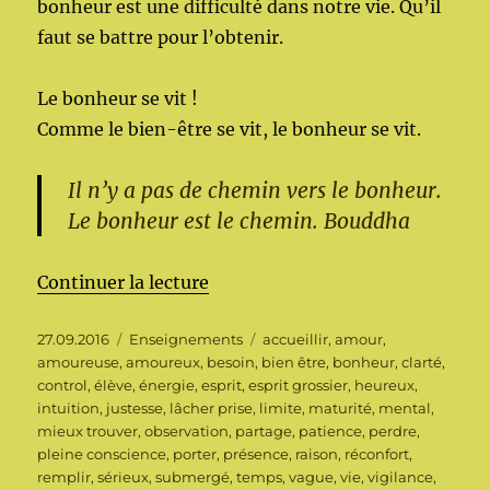
bonheur est une difficulté dans notre vie. Qu’il
faut se battre pour l’obtenir.
Le bonheur se vit !
Comme le bien-être se vit, le bonheur se vit.
Il n’y a pas de chemin vers le bonheur.
Le bonheur est le chemin. Bouddha
de « Le propre de l’humain »
Continuer la lecture
Publié
Catégories
Étiquettes
27.09.2016
Enseignements
accueillir
,
amour
,
le
amoureuse
,
amoureux
,
besoin
,
bien être
,
bonheur
,
clarté
,
control
,
élève
,
énergie
,
esprit
,
esprit grossier
,
heureux
,
intuition
,
justesse
,
lâcher prise
,
limite
,
maturité
,
mental
,
mieux trouver
,
observation
,
partage
,
patience
,
perdre
,
pleine conscience
,
porter
,
présence
,
raison
,
réconfort
,
remplir
,
sérieux
,
submergé
,
temps
,
vague
,
vie
,
vigilance
,