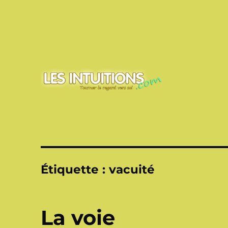
Touner le regard vers soi
Les intuitions
Étiquette :
vacuité
La voie