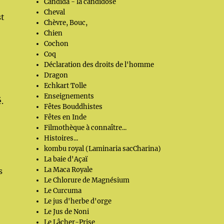
Candida - la candidose
Cheval
st
Chèvre, Bouc,
Chien
Cochon
Coq
Déclaration des droits de l'homme
Dragon
Echkart Tolle
Enseignements
.
Fêtes Bouddhistes
Fêtes en Inde
Filmothèque à connaître...
Histoires...
kombu royal (Laminaria sacCharina)
La baie d'Açaï
La Maca Royale
s
Le Chlorure de Magnésium
Le Curcuma
Le jus d'herbe d'orge
Le Jus de Noni
Le Lâcher-Prise