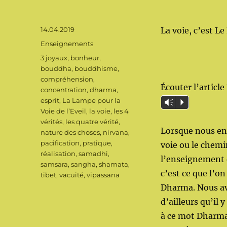
Publié
14.04.2019
La voie, c’est L
le
Catégories
Enseignements
Étiquettes
3 joyaux
,
bonheur
,
bouddha
,
bouddhisme
,
compréhension
,
Écouter l’articl
concentration
,
dharma
,
esprit
,
La Lampe pour la
Vm
P
Voie de l’Eveil
,
la voie
,
les 4
vérités
,
les quatre vérité
,
Lorsque nous en
nature des choses
,
nirvana
,
pacification
,
pratique
,
voie ou le chemi
réalisation
,
samadhi
,
l’enseignement
samsara
,
sangha
,
shamata
,
c’est ce que l’on
tibet
,
vacuité
,
vipassana
Dharma. Nous a
d’ailleurs qu’il 
à ce mot Dharma