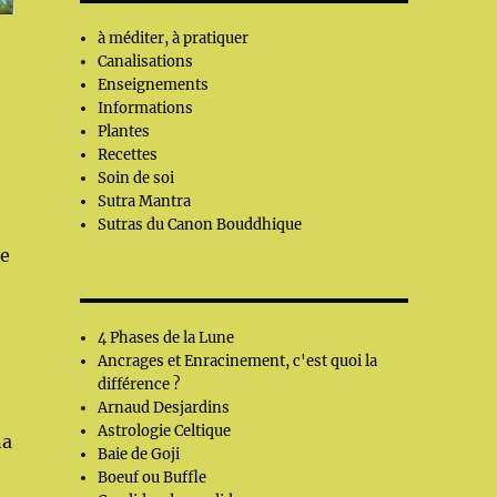
à méditer, à pratiquer
Canalisations
Enseignements
Informations
Plantes
Recettes
Soin de soi
Sutra Mantra
Sutras du Canon Bouddhique
ue
t
4 Phases de la Lune
Ancrages et Enracinement, c'est quoi la
différence ?
Arnaud Desjardins
Astrologie Celtique
na
Baie de Goji
Boeuf ou Buffle