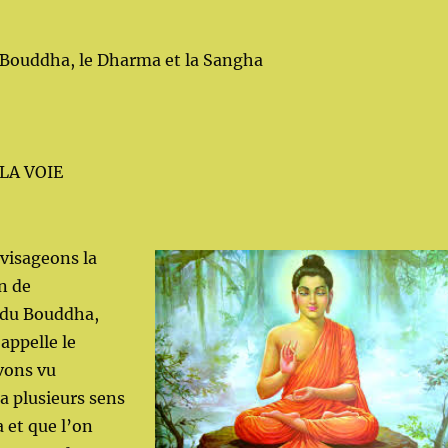
e Bouddha, le Dharma et la Sangha
e LA VOIE
visageons la
n de
 du Bouddha,
 appelle le
vons vu
y a plusieurs sens
 et que l’on