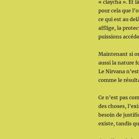
« claycha ». Et 
pour cela que l’
ce qui est au de
afflige, la prote
puissions accéd
Maintenant si on
aussi la nature 
Le Nirvana n’est
comme le résult
Ce n’est pas comm
des choses, l’exi
besoin de justif
existe, tandis qu