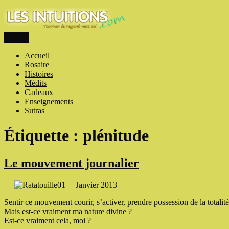
Aller
au
contenu
Menu
Les intuitions
Touner le regard vers soi
Accueil
Rosaire
Histoires
Médits
Cadeaux
Enseignements
Sutras
Étiquette :
plénitude
Le mouvement journalier
Janvier 2013
Sentir ce mouvement courir, s’activer, prendre possession de la totalit
Mais est-ce vraiment ma nature divine ?
Est-ce vraiment cela, moi ?