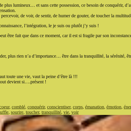
e plus lumineux… et sans cette possession, ce besoin de conquérir, d’av
ensation.
ercevoir, de voir, de sentir, de humer de gouter, de toucher la multitude
naissance, l’intégration, le je suis ou plutôt j’y suis !
peut être fait que dans ce moment, car il est si fragile par son inconstanc
rder, plus rien n’a d’importance… être dans la tranquillité, la sérénité, ê
t toute une vie, vaut la peine d’être là !!!
tout devient si….présent !
coeur
,
comblé
,
conquérir
,
conscientiser
,
corps
,
émanation
,
émotion
,
éne
uffle
,
sourire
,
toucher
,
tranquillité
,
vie
,
voir