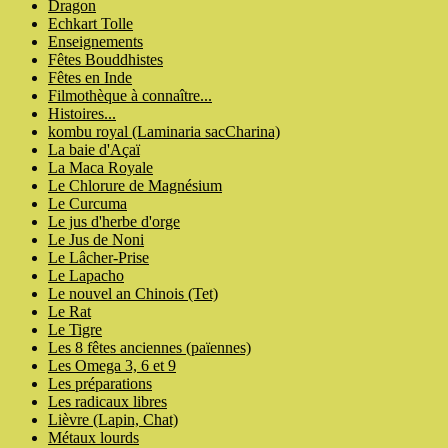
Dragon
Echkart Tolle
Enseignements
Fêtes Bouddhistes
Fêtes en Inde
Filmothèque à connaître...
Histoires...
kombu royal (Laminaria sacCharina)
La baie d'Açaï
La Maca Royale
Le Chlorure de Magnésium
Le Curcuma
Le jus d'herbe d'orge
Le Jus de Noni
Le Lâcher-Prise
Le Lapacho
Le nouvel an Chinois (Tet)
Le Rat
Le Tigre
Les 8 fêtes anciennes (païennes)
Les Omega 3, 6 et 9
Les préparations
Les radicaux libres
Lièvre (Lapin, Chat)
Métaux lourds