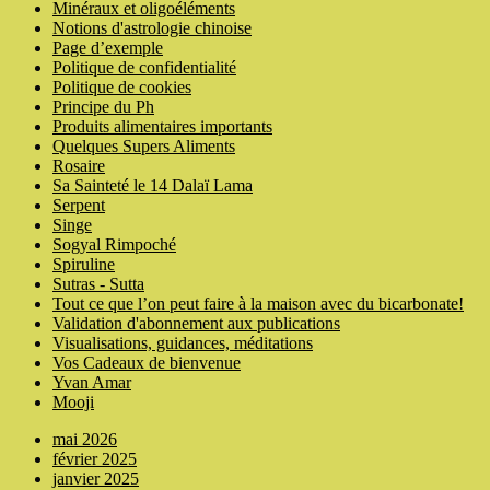
Minéraux et oligoéléments
Notions d'astrologie chinoise
Page d’exemple
Politique de confidentialité
Politique de cookies
Principe du Ph
Produits alimentaires importants
Quelques Supers Aliments
Rosaire
Sa Sainteté le 14 Dalaï Lama
Serpent
Singe
Sogyal Rimpoché
Spiruline
Sutras - Sutta
Tout ce que l’on peut faire à la maison avec du bicarbonate!
Validation d'abonnement aux publications
Visualisations, guidances, méditations
Vos Cadeaux de bienvenue
Yvan Amar
Mooji
mai 2026
février 2025
janvier 2025