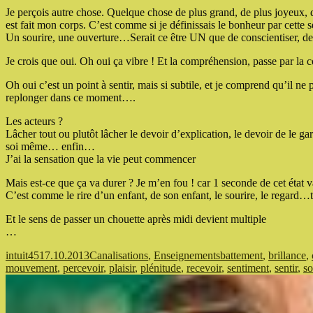
Je perçois autre chose. Quelque chose de plus grand, de plus joyeux, d
est fait mon corps. C’est comme si je définissais le bonheur par cette s
Un sourire, une ouverture…Serait ce être UN que de conscientiser, de p
Je crois que oui. Oh oui ça vibre ! Et la compréhension, passe par la con
Oh oui c’est un point à sentir, mais si subtile, et je comprend qu’il ne 
replonger dans ce moment….
Les acteurs ?
Lâcher tout ou plutôt lâcher le devoir d’explication, le devoir de le ga
soi même… enfin…
J’ai la sensation que la vie peut commencer
Mais est-ce que ça va durer ? Je m’en fou ! car 1 seconde de cet état vau
C’est comme le rire d’un enfant, de son enfant, le sourire, le regard…
Et le sens de passer un chouette après midi devient multiple
…
Auteur
Publié
Catégories
Étiquettes
intuit45
17.10.2013
Canalisations
,
Enseignements
battement
,
brillance
,
le
mouvement
,
percevoir
,
plaisir
,
plénitude
,
recevoir
,
sentiment
,
sentir
,
so