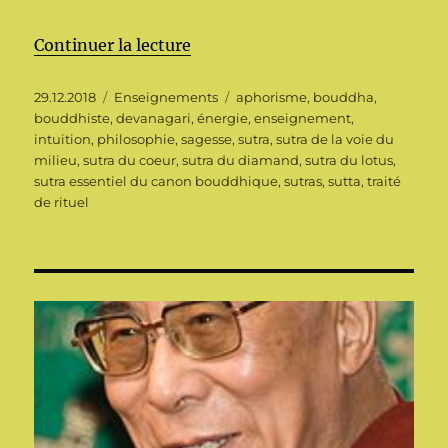
de « Les sutras »
Continuer la lecture
Publié
Catégories
Étiquettes
29.12.2018
Enseignements
aphorisme
,
bouddha
,
le
bouddhiste
,
devanagari
,
énergie
,
enseignement
,
intuition
,
philosophie
,
sagesse
,
sutra
,
sutra de la voie du
milieu
,
sutra du coeur
,
sutra du diamand
,
sutra du lotus
,
sutra essentiel du canon bouddhique
,
sutras
,
sutta
,
traité
de rituel