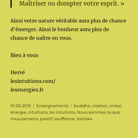
Maîtriser ou dompter votre esprit. »
Ainsi votre nature véritable aura plus de chance
d'émerger. Ainsi le bonheur aura plus de
chance de naître en vous.
Bien à vous
Hervé
lesintuitions.com/
lesenergies.fr
Publié
Catégories
Étiquettes
01.06.2019
Enseignements
buddha
,
citation
,
cristal
,
le
énergie
,
intuitions
,
les intuitions
,
Nous sommes ce que
nous pensons
,
positif
,
souffrance
,
tipitaka