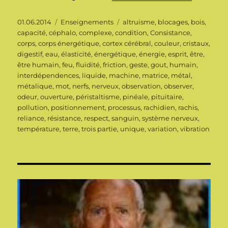
Publié
Catégories
Étiquettes
01.06.2014
Enseignements
altruisme
,
blocages
,
bois
,
le
capacité
,
céphalo
,
complexe
,
condition
,
Consistance
,
corps
,
corps énergétique
,
cortex cérébral
,
couleur
,
cristaux
,
digestif
,
eau
,
élasticité
,
énergétique
,
énergie
,
esprit
,
être
,
être humain
,
feu
,
fluidité
,
friction
,
geste
,
gout
,
humain
,
interdépendences
,
liquide
,
machine
,
matrice
,
métal
,
métalique
,
mot
,
nerfs
,
nerveux
,
observation
,
observer
,
odeur
,
ouverture
,
péristaltisme
,
pinéale
,
pituitaire
,
pollution
,
positionnement
,
processus
,
rachidien
,
rachis
,
reliance
,
résistance
,
respect
,
sanguin
,
système nerveux
,
température
,
terre
,
trois partie
,
unique
,
variation
,
vibration