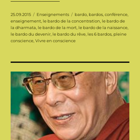
Publié
Catégories
Étiquettes
25.09.2015
Enseignements
bardo
,
bardos
,
conférence
,
le
enseignement
,
le bardo de la concentration
,
le bardo de
la dharmata
,
le bardo de la mort
,
le bardo de la naissance
,
le bardo du devenir
,
le bardo du rêve
,
les 6 bardos
,
pleine
conscience
,
Vivre en conscience