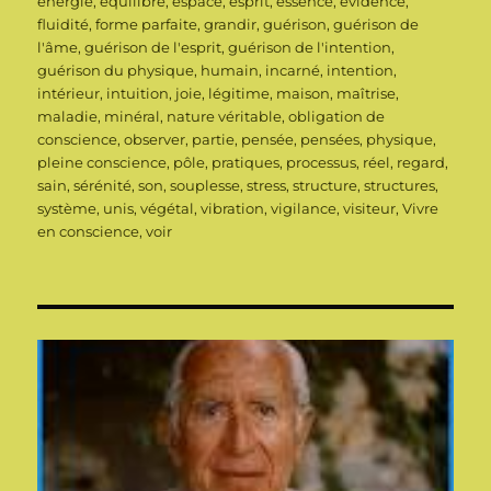
énergie
,
équilibre
,
espace
,
esprit
,
essence
,
évidence
,
fluidité
,
forme parfaite
,
grandir
,
guérison
,
guérison de
l'âme
,
guérison de l'esprit
,
guérison de l'intention
,
guérison du physique
,
humain
,
incarné
,
intention
,
intérieur
,
intuition
,
joie
,
légitime
,
maison
,
maîtrise
,
maladie
,
minéral
,
nature véritable
,
obligation de
conscience
,
observer
,
partie
,
pensée
,
pensées
,
physique
,
pleine conscience
,
pôle
,
pratiques
,
processus
,
réel
,
regard
,
sain
,
sérénité
,
son
,
souplesse
,
stress
,
structure
,
structures
,
système
,
unis
,
végétal
,
vibration
,
vigilance
,
visiteur
,
Vivre
en conscience
,
voir