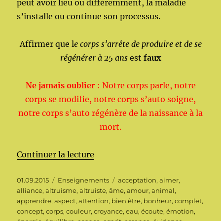
peut avoir lieu ou différemment, la maladie
s’installe ou continue son processus.
Affirmer que l
e corps s’arrête de produire et de se
régénérer à 25 ans
est
faux
Ne jamais oublier
: Notre corps parle, notre
corps se modifie, notre corps s’auto soigne,
notre corps s’auto régénère de la naissance à la
mort.
de « La Guérison »
Continuer la lecture
Publié
Catégories
Étiquettes
01.09.2015
Enseignements
acceptation
,
aimer
,
le
alliance
,
altruisme
,
altruiste
,
âme
,
amour
,
animal
,
apprendre
,
aspect
,
attention
,
bien être
,
bonheur
,
complet
,
concept
,
corps
,
couleur
,
croyance
,
eau
,
écoute
,
émotion
,