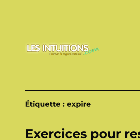
Touner le regard vers soi
Les intuitions
Étiquette :
expire
Exercices pour re