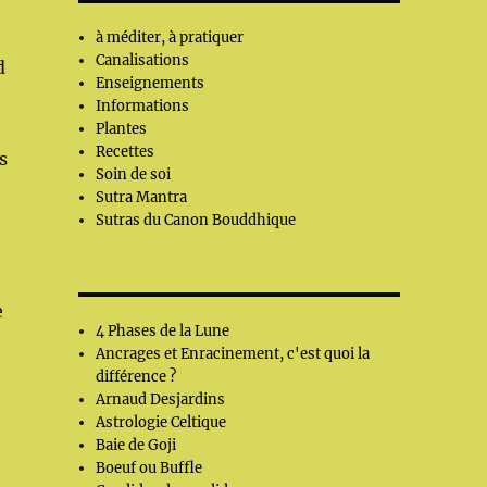
à méditer, à pratiquer
Canalisations
d
Enseignements
Informations
Plantes
Recettes
s
Soin de soi
Sutra Mantra
Sutras du Canon Bouddhique
e
4 Phases de la Lune
Ancrages et Enracinement, c'est quoi la
différence ?
Arnaud Desjardins
Astrologie Celtique
Baie de Goji
Boeuf ou Buffle