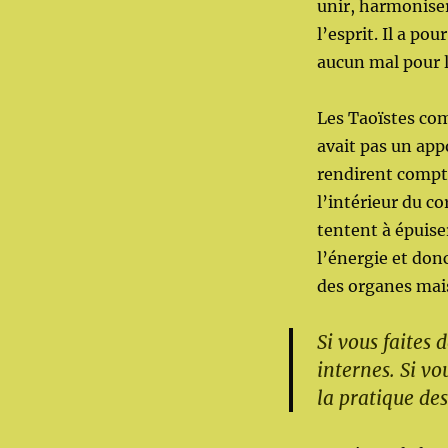
unir, harmoniser,
l’esprit. Il a po
aucun mal pour 
Les Taoïstes com
avait pas un appo
rendirent compte
l’intérieur du c
tentent à épuiser
l’énergie et don
des organes mais
Si vous faites 
internes. Si vo
la pratique des