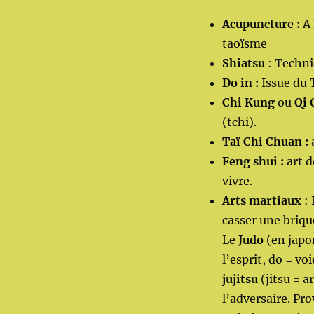
Acupuncture :
A 
taoïsme
Shiatsu
: Techni
Do in :
Issue du 
Chi Kung
ou
Qi 
(tchi).
Taï Chi Chuan :
Feng shui :
art d
vivre.
Arts martiaux
: 
casser une briqu
Le
Judo
(en japon
l’esprit, do = vo
jujitsu
(jitsu = ar
l’adversaire. Pr