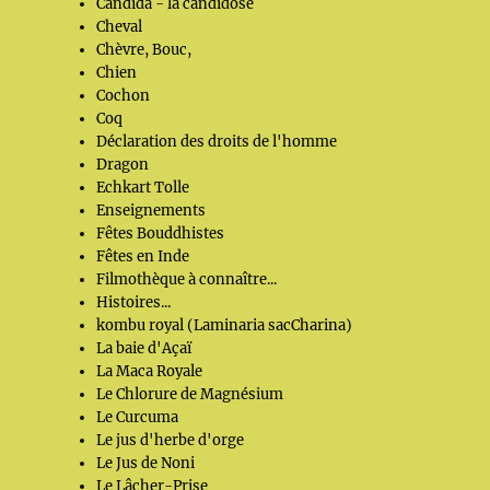
Candida - la candidose
Cheval
Chèvre, Bouc,
Chien
Cochon
Coq
Déclaration des droits de l'homme
Dragon
Echkart Tolle
Enseignements
Fêtes Bouddhistes
Fêtes en Inde
Filmothèque à connaître...
Histoires...
kombu royal (Laminaria sacCharina)
La baie d'Açaï
La Maca Royale
Le Chlorure de Magnésium
Le Curcuma
Le jus d'herbe d'orge
Le Jus de Noni
Le Lâcher-Prise