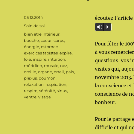
Publié
05.12.2014
écoutez l’article 
le
Catégories
Soin de soi
Vm
P
Étiquettes
bien être intérieur
,
bouche
,
coeur
,
corps
,
Pour fêter le 100
énergie
,
estomac
,
à vous remercier
exercices taoïstes
,
expire
,
foie
,
inspire
,
intuition
,
questions, vos i
méridien
,
muscle
,
nez
,
visites qui, aujo
oreille
,
organe
,
orteil
,
paix
,
novembre 2013.
plexus
,
poumon
,
relaxation
,
respiration
,
la conscience et
respire
,
sérénité
,
sinus
,
conscience de no
ventre
,
visage
bonheur.
Pour le partage 
difficile et qui 