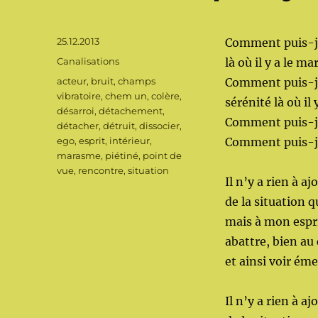
Publié
25.12.2013
Comment puis-je
le
Catégories
Canalisations
là où il y a le m
Étiquettes
acteur
,
bruit
,
champs
Comment puis-je
vibratoire
,
chem un
,
colère
,
sérénité là où il y
désarroi
,
détachement
,
Comment puis-je 
détacher
,
détruit
,
dissocier
,
ego
,
esprit
,
intérieur
,
Comment puis-je 
marasme
,
piétiné
,
point de
vue
,
rencontre
,
situation
Il n’y a rien à a
de la situation 
mais à mon esprit
abattre, bien au
et ainsi voir ém
Il n’y a rien à a