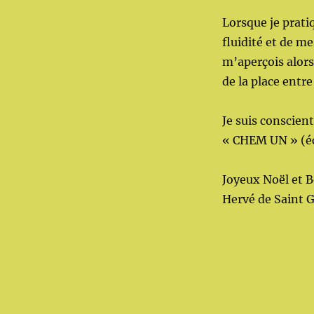
Lorsque je pratiq
fluidité et de m
m’aperçois alors
de la place entr
Je suis conscient
« CHEM UN » (éc
Joyeux Noël et 
Hervé de Saint 