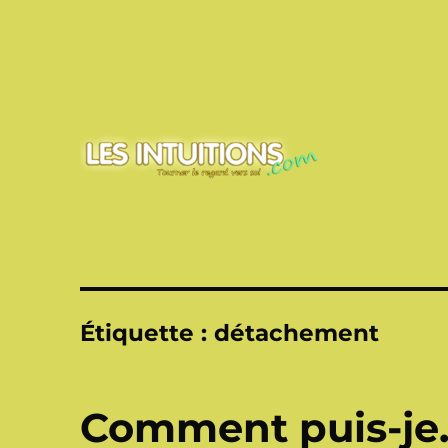
Touner le regard vers soi
Les intuitions
Étiquette :
détachement
Comment puis-je