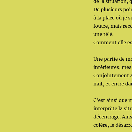
de la situation, 
De plusieurs poi
à la place où je 
foutre, mais rec
une télé.
Comment elle est
Une partie de mo
intérieures, mes
Conjointement av
nait, et entre d
C’est ainsi que 
interprète la si
décentrage. Ainsi
colère, le désarro