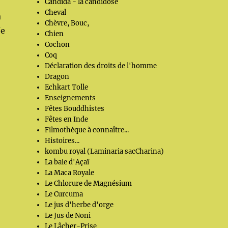
Candida - la candidose
Cheval
a
Chèvre, Bouc,
Je
Chien
Cochon
Coq
Déclaration des droits de l'homme
Dragon
Echkart Tolle
Enseignements
Fêtes Bouddhistes
Fêtes en Inde
Filmothèque à connaître...
Histoires...
kombu royal (Laminaria sacCharina)
La baie d'Açaï
La Maca Royale
Le Chlorure de Magnésium
Le Curcuma
Le jus d'herbe d'orge
Le Jus de Noni
Le Lâcher-Prise