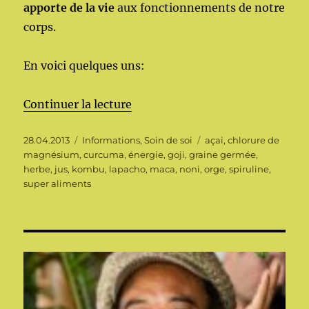
apporte de la vie
aux fonctionnements de notre
corps.
En voici quelques uns:
de « Quelques Supers Aliments 
Continuer la lecture
Publié
Catégories
Étiquettes
28.04.2013
Informations
,
Soin de soi
açai
,
chlorure de
le
magnésium
,
curcuma
,
énergie
,
goji
,
graine germée
,
herbe
,
jus
,
kombu
,
lapacho
,
maca
,
noni
,
orge
,
spiruline
,
super aliments