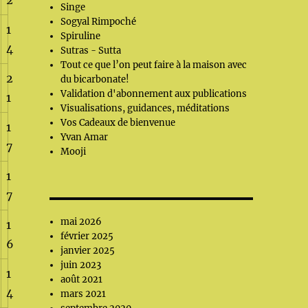
2
Singe
Sogyal Rimpoché
1
Spiruline
4
Sutras - Sutta
Tout ce que l’on peut faire à la maison avec
2
du bicarbonate!
Validation d'abonnement aux publications
1
Visualisations, guidances, méditations
Vos Cadeaux de bienvenue
1
Yvan Amar
7
Mooji
1
7
mai 2026
1
février 2025
6
janvier 2025
juin 2023
1
août 2021
4
mars 2021