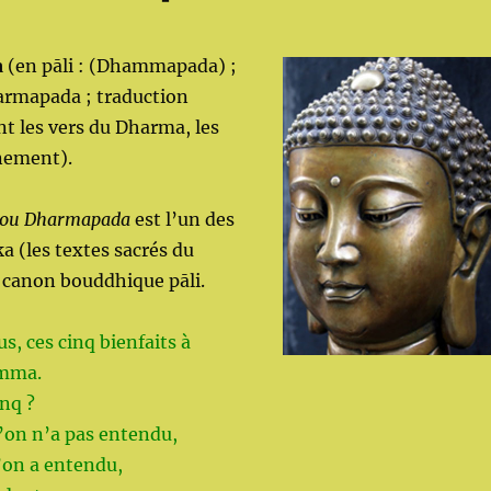
a
(en pāli : (Dhammapada) ;
armapada ; traduction
nt les vers du Dharma, les
gnement).
 ou Dharmapada
est l’un des
a (les textes sacrés du
 canon bouddhique pāli.
us, ces cinq bienfaits à
amma.
inq ?
’on n’a pas entendu,
u’on a entendu,