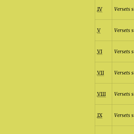
IV
Versets s
V
Versets s
VI
Versets s
VII
Versets s
VIII
Versets s
IX
Versets s