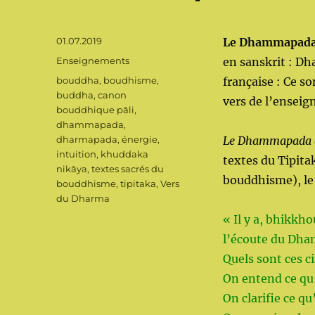
Publié
01.07.2019
Le Dhammapad
le
Catégories
Enseignements
en sanskrit : Dh
Étiquettes
bouddha
,
boudhisme
,
française : Ce so
buddha
,
canon
vers de l’ensei
bouddhique pāli
,
dhammapada
,
dharmapada
,
énergie
,
Le Dhammapada
intuition
,
khuddaka
textes du Tipitak
nikāya
,
textes sacrés du
bouddhisme), le
bouddhisme
,
tipitaka
,
Vers
du Dharma
« Il y a, bhikkho
l’écoute du Dh
Quels sont ces c
On entend ce qu
On clarifie ce q