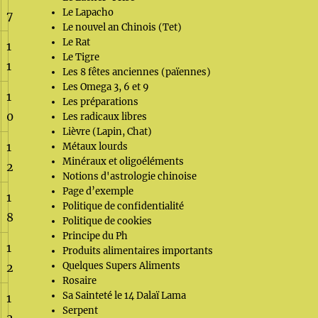
Le Lapacho
7
Le nouvel an Chinois (Tet)
Le Rat
1
Le Tigre
1
Les 8 fêtes anciennes (païennes)
Les Omega 3, 6 et 9
1
Les préparations
0
Les radicaux libres
Lièvre (Lapin, Chat)
1
Métaux lourds
Minéraux et oligoéléments
2
Notions d'astrologie chinoise
Page d’exemple
1
Politique de confidentialité
8
Politique de cookies
Principe du Ph
1
Produits alimentaires importants
Quelques Supers Aliments
2
Rosaire
Sa Sainteté le 14 Dalaï Lama
1
Serpent