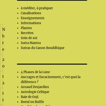
à méditer, à pratiquer
Canalisations
Enseignements
Informations
Plantes
N
Recettes
b
Soin de soi
r
Sutra Mantra
Sutras du Canon Bouddhique
e
2
0
4 Phases de la Lune
1
Ancrages et Enracinement, c'est quoi la
différence ?
2
Arnaud Desjardins
Astrologie Celtique
1
Baie de Goji
1
Boeuf ou Buffle