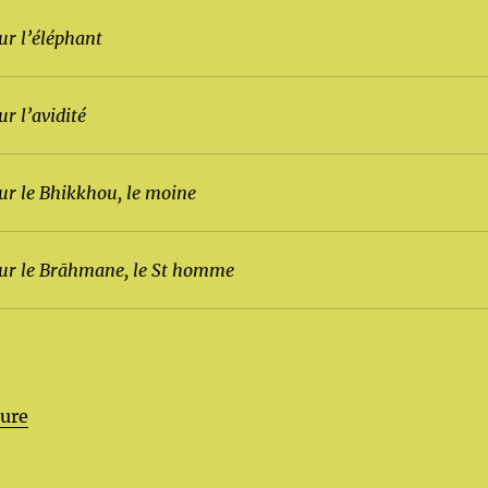
ur l’éléphant
ur l’avidité
sur le Bhikkhou, le moine
sur le Brāhmane, le St homme
de « Dhammapada – Dharmapada »
ture