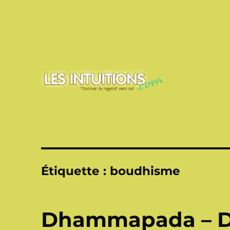
Touner le regard vers soi
Les intuitions
Étiquette :
boudhisme
Dhammapada – 