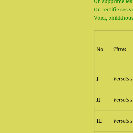
On supprime les
On rectifie ses v
Voici, bhikkhous
No
Titres
I
Versets s
II
Versets s
III
Versets s