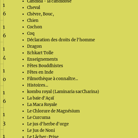
Candida - la candidose
1
Cheval
6
Chèvre, Bouc,
Chien
1
Cochon
Coq
6
Déclaration des droits de l'homme
Dragon
1
Echkart Tolle
4
Enseignements
Fêtes Bouddhistes
1
Fêtes en Inde
0
Filmothèque à connaître...
Histoires...
kombu royal (Laminaria sacCharina)
1
La baie d'Açaï
6
La Maca Royale
Le Chlorure de Magnésium
1
Le Curcuma
3
Le jus d'herbe d'orge
Le Jus de Noni
1
Le Lâcher-Prise