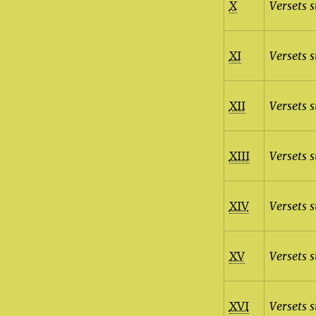
X
Versets s
XI
Versets s
XII
Versets s
XIII
Versets 
XIV
Versets s
XV
Versets 
XVI
Versets 